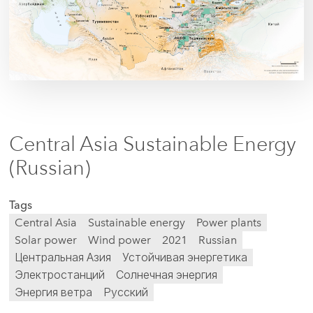
Central Asia Sustainable Energy
(Russian)
Tags
Central Asia
Sustainable energy
Power plants
Solar power
Wind power
2021
Russian
Центральная Азия
Устойчивая энергетика
Электростанций
Солнечная энергия
Энергия ветра
Русский