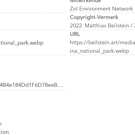
Mitwirkende
Zoï Environment Network
Copyright-Vermerk
k
2022. Matthias Beilstein 
URL
https://beilstein.art/me
tional_park.webp
ina_national_park.webp
Dd1F6D78eeBAF9f4B3C5170/1
n
tion