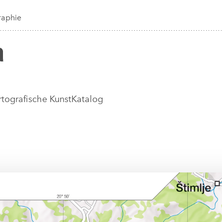
raphie
rtografische Kunst
Katalog