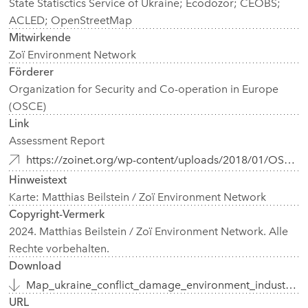
State Statisctics Service of Ukraine; Ecodozor; CEOBS;
ACLED; OpenStreetMap
Mitwirkende
Zoï Environment Network
Förderer
Organization for Security and Co-operation in Europe
(OSCE)
Link
Assessment Report
https://zoinet.org/wp-content/uploads/2018/01/OSCE-Ukraine-env-cons_EN.pdf
Hinweistext
Karte: Matthias Beilstein / Zoï Environment Network
Copyright-Vermerk
2024. Matthias Beilstein / Zoï Environment Network. Alle
Rechte vorbehalten.
Download
Map_ukraine_conflict_damage_environment_industry_2023.webp
URL