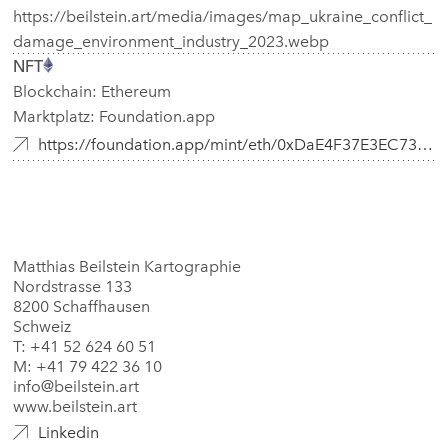
https://beilstein.art/media/images/map_ukraine_conflict_
damage_environment_industry_2023.webp
NFT
Blockchain: Ethereum
Marktplatz: Foundation.app
https://foundation.app/mint/eth/0xDaE4F37E3EC739654769B401B8ea2ce31951fe9b/2
Matthias Beilstein Kartographie
Nordstrasse 133
8200 Schaffhausen
Schweiz
T: +41 52 624 60 51
M: +41 79 422 36 10
info@beilstein.art
www.beilstein.art
Linkedin